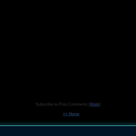
Subscribe to Post Comments [
Atom
]
<< Home