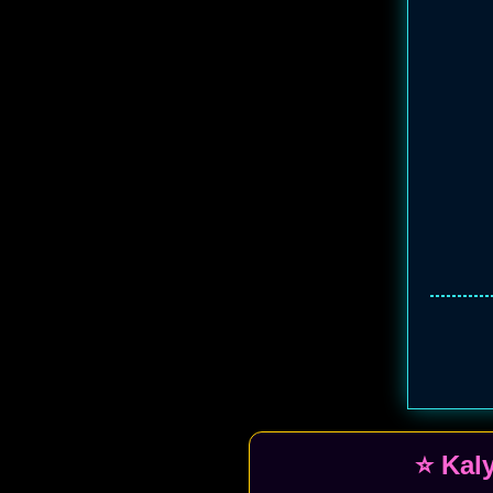
⭐ Kaly