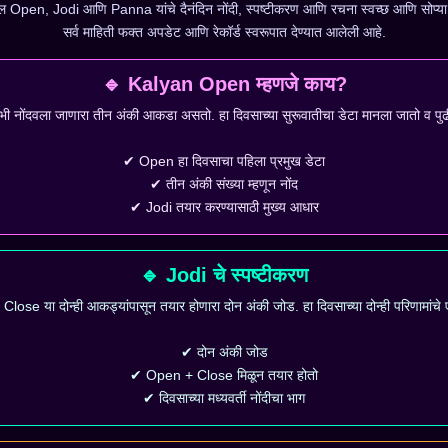
pen, Jodi आणि Panna यांचे दैनंदिन नोंदी, स्पष्टीकरण आणि रचना स्वच्छ आणि सोप्या पद
सर्व माहिती फक्त अपडेट आणि रेकॉर्ड स्वरूपात देण्यात आलेली आहे.
🔹 Kalyan Open म्हणजे काय?
ी नोंदवला जाणारा तीन अंकी आकडा असतो. हा दिवसाच्या सुरूवातीचा डेटा मानला जातो व प
✔ Open हा दिवसाचा पहिला प्रमुख डेटा
✔ तीन अंकी संख्या म्हणून नोंद
✔ Jodi तयार करण्यासाठी मुख्य आधार
🔹 Jodi चे स्पष्टीकरण
ose या दोन्ही आकड्यांपासून तयार होणारा दोन अंकी जोड. हा दिवसाच्या दोन्ही परिणामांचे
✔ दोन अंकी जोड
✔ Open + Close मिळून तयार होतो
✔ दिवसाच्या मध्यवर्ती नोंदीचा भाग