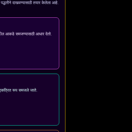
्धतीने दाखवण्यासाठी तयार केलेला आहे.
ुढील आकडे समजण्यासाठी आधार देतो.
 एकत्रित रूप समजले जाते.