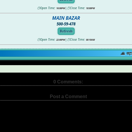
🕒Open Time:
|🕛Close Time:
16:00PM
18:00PM
MAIN BAZAR
500-59-478
Refresh
🕒Open Time:
|🕛Close Time:
22:00PM
00:10AM
🙏 सट्टा मटका थोडा
0 Comments:
Post a Comment