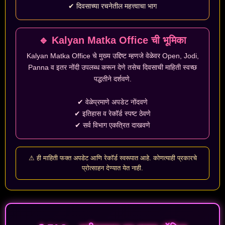
✔ दिवसाच्या रचनेतील महत्त्वाचा भाग
🔹 Kalyan Matka Office ची भूमिका
Kalyan Matka Office चे मुख्य उद्दिष्ट म्हणजे वेळेवर Open, Jodi,
Panna व इतर नोंदी उपलब्ध करून देणे तसेच दिवसाची माहिती स्वच्छ
पद्धतीने दर्शवणे.
✔ वेळेप्रमाणे अपडेट नोंदवणे
✔ इतिहास व रेकॉर्ड स्पष्ट ठेवणे
✔ सर्व विभाग एकत्रित दाखवणे
⚠ ही माहिती फक्त अपडेट आणि रेकॉर्ड स्वरूपात आहे. कोणत्याही प्रकारचे
प्रोत्साहन देण्यात येत नाही.