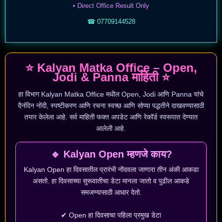
• Direct Office Result Only
☎ 07709144528
⭐ Kalyan Matka Office – Open,
Jodi & Panna माहिती ⭐
हा विभाग Kalyan Matka Office मधील Open, Jodi आणि Panna यांचे
दैनंदिन नोंदी, स्पष्टीकरण आणि रचना स्वच्छ आणि सोप्या पद्धतीने दाखवण्यासाठी
तयार केलेला आहे. सर्व माहिती फक्त अपडेट आणि रेकॉर्ड स्वरूपात देण्यात
आलेली आहे.
🔹 Kalyan Open म्हणजे काय?
Kalyan Open हा दिवसातील प्रारंभी नोंदवला जाणारा तीन अंकी आकडा
असतो. हा दिवसाच्या सुरूवातीचा डेटा मानला जातो व पुढील आकडे
समजण्यासाठी आधार देतो.
✔ Open हा दिवसाचा पहिला प्रमुख डेटा