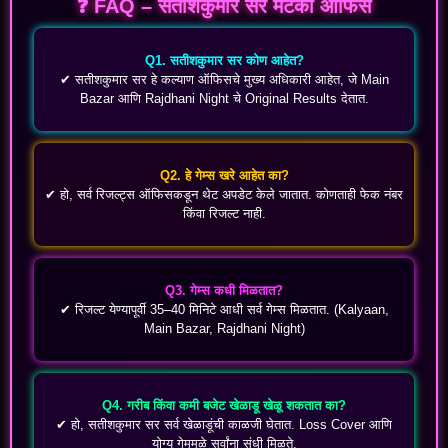
❓ FAQ – सतीशकुमार सर मटका ऑफिस
Q1. सतीशकुमार सर कोण आहेत?
✔ सतीशकुमार सर हे कल्याण ऑफिसचे मुख्य अधिकारी आहेत, जे Main
Bazar आणि Rajdhani Night चे Original Results देतात.
Q2. हे गेम्स खरे आहेत का?
✔ हो, सर्व रिजल्ट्स ऑफिसकडून थेट अपडेट केले जातात. कोणताही फेक नंबर
किंवा रिजल्ट नाही.
Q3. गेम्स कधी मिळतात?
✔ रिजल्ट येण्यापूर्वी 35–40 मिनिटे आधी सर्व गेम्स मिळतात. (Kalyaan,
Main Bazar, Rajdhani Night)
Q4. गरीब किंवा कमी बजेट खेळाडू खेळू शकतात का?
✔ हो, सतीशकुमार सर सर्व खेळाडूंची काळजी घेतात. Loss Cover आणि
योग्य गेममुळे सर्वांना संधी मिळते.