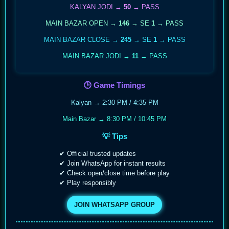
KALYAN JODI →
50
→ PASS
MAIN BAZAR OPEN →
146
→ SE
1
→ PASS
MAIN BAZAR CLOSE →
245
→ SE
1
→ PASS
MAIN BAZAR JODI →
11
→ PASS
🕒 Game Timings
Kalyan → 2:30 PM / 4:35 PM
Main Bazar → 8:30 PM / 10:45 PM
💡 Tips
✔ Official trusted updates
✔ Join WhatsApp for instant results
✔ Check open/close time before play
✔ Play responsibly
JOIN WHATSAPP GROUP