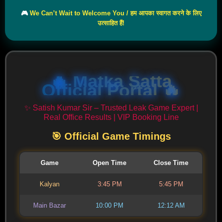
🎮
We Can’t Wait to Welcome You / हम आपका स्वागत करने के लिए
उत्साहित हैं!
🔥 Matka Satta
Official Portal 🔥
✨ Satish Kumar Sir – Trusted Leak Game Expert |
Real Office Results | VIP Booking Line
🎯 Official Game Timings
Game
Open Time
Close Time
Kalyan
3:45 PM
5:45 PM
Main Bazar
10:00 PM
12:12 AM