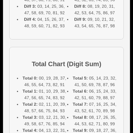
Diff 3:
03, 14, 25, 36,
Diff 8:
08, 19, 20, 31,
47, 58, 69, 70, 81, 92
42, 53, 64, 75, 86, 97
Diff 4:
04, 15, 26, 37,
Diff 9:
09, 10, 21, 32,
48, 59, 60, 71, 82, 93
43, 54, 65, 76, 87, 98
Total Chart (Digit Sum)
Total 0:
00, 19, 28, 37,
Total 5:
05, 14, 23, 32,
46, 55, 64, 73, 82, 91
41, 50, 69, 78, 87, 96
Total 1:
01, 10, 29, 38,
Total 6:
06, 15, 24, 33,
47, 56, 65, 74, 83, 92
42, 51, 60, 79, 88, 97
Total 2:
02, 11, 20, 39,
Total 7:
07, 16, 25, 34,
48, 57, 66, 75, 84, 93
43, 52, 61, 70, 89, 98
Total 3:
03, 12, 21, 30,
Total 8:
08, 17, 26, 35,
49, 58, 67, 76, 85, 94
44, 53, 62, 71, 80, 99
Total 4:
04, 13, 22, 31,
Total 9:
09, 18, 27, 36,