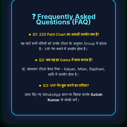
❓ Frequently Asked
Questions (FAQ)
🔸 Q1: 220 Patti Chart का असली उपयोग क्या है?
यह चार्ट सभी पत्तियों को उनके टोटल के अनुसार Group में बांटता
है। VIP गेम बनाने में उपयोग होता है।
🔸 Q2: क्या यह हर Game में काम करता है?
हां, खासकर टोटल बेस्ड गेम्स – Kalyan, Milan, Rajdhani,
आदि में उपयोग होता है।
🔸 Q3: VIP गेम बुक करने का तरीका?
ऊपर दिए गए WhatsApp बटन पर क्लिक करके
Satish
Kumar
से संपर्क करें।