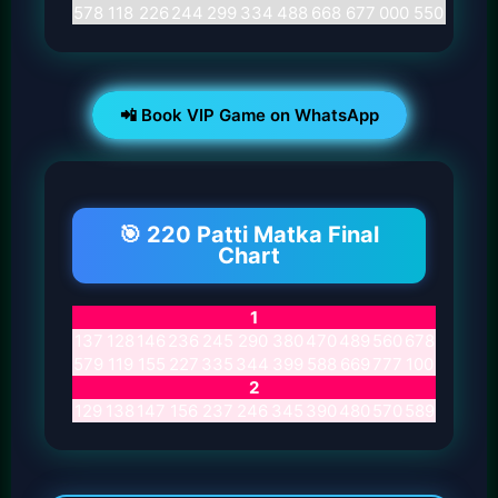
578
118
226
244
299
334
488
668
677
000
550
📲 Book VIP Game on WhatsApp
🎯 220 Patti Matka Final
Chart
1
137
128
146
236
245
290
380
470
489
560
678
579
119
155
227
335
344
399
588
669
777
100
2
129
138
147
156
237
246
345
390
480
570
589
679
110
228
255
336
499
660
688
778
200
444
3