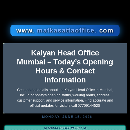
www.
matkasattaoffice.
com
Kalyan Head Office
Mumbai – Today’s Opening
Hours & Contact
Information
Get updated details about the Kalyan Head Office in Mumbai,
including today’s opening status, working hours, address,
customer support, and service information. Find accurate and
official updates for visitors.call 07709144528
MONDAY, JUNE 15, 2026
💫 MATKA OFFICE RESULT 💫