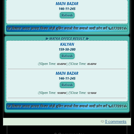
MAIN BAZAR
146-11-245
Refresh
ायदा फ़ायदा फिक्स जोड़ी बुकिंग कराओ पैसा कमाओ जल्दी फ़ोन करें 📞07709144528 ☎️ दोस्तो पैसे के स
💫 MATKA OFFICE RESULT 💫
KALYAN
159-50-280
Refresh
🕒Open Time:
|🕛Close Time:
03:45PM
05:45PM
MAIN BAZAR
146-11-245
Refresh
🕒Open Time:
|🕛Close Time:
10:00PM
12:10AM
ायदा फ़ायदा फिक्स जोड़ी बुकिंग कराओ पैसा कमाओ जल्दी फ़ोन करें 📞07709144528 ☎️ दोस्तो पैसे के स
0 comments