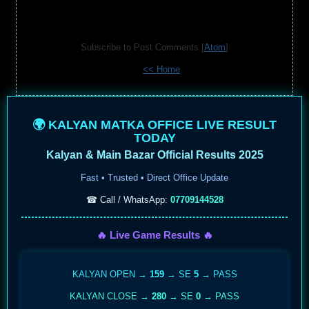
Subscribe to Post Comments [
Atom
]
<< Home
🌍 KALYAN MATKA OFFICE LIVE RESULT
TODAY
Kalyan & Main Bazar Official Results 2025
Fast • Trusted • Direct Office Update
☎ Call / WhatsApp:
07709144528
🔥 Live Game Results 🔥
KALYAN OPEN →
159
→ SE
5
→ PASS
KALYAN CLOSE →
280
→ SE
0
→ PASS