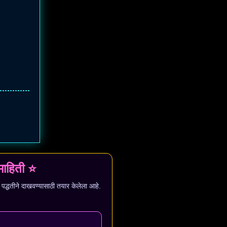
ाहिती ⭐
्धतीने दाखवण्यासाठी तयार केलेला आहे.