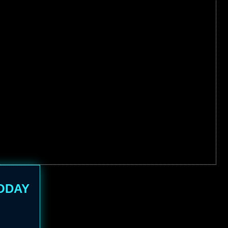
TODAY