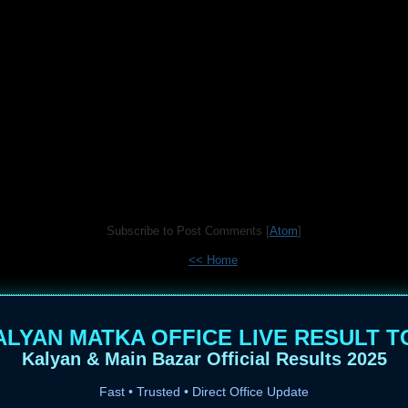
Subscribe to Post Comments [
Atom
]
<< Home
ALYAN MATKA OFFICE LIVE RESULT 
Kalyan & Main Bazar Official Results 2025
Fast • Trusted • Direct Office Update