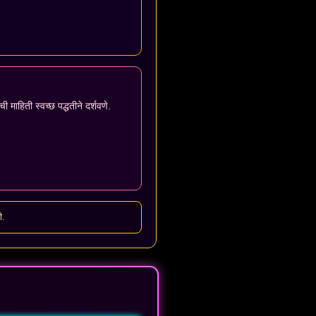
ाहिती स्वच्छ पद्धतीने दर्शवणे.
ी.