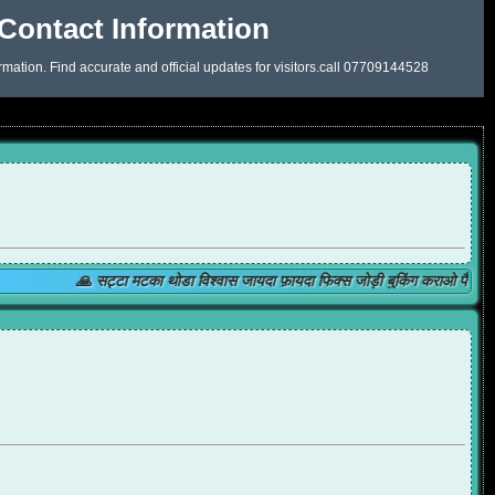
Contact Information
mation. Find accurate and official updates for visitors.call 07709144528
🙏 सट्टा मटका थोडा विश्वास जायदा फ़ायदा फिक्स जोड़ी बुकिंग कराओ पैसा कमाओ जल्दी 