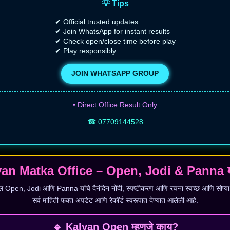
💡 Tips
✔ Official trusted updates
✔ Join WhatsApp for instant results
✔ Check open/close time before play
✔ Play responsibly
JOIN WHATSAPP GROUP
• Direct Office Result Only
☎ 07709144528
an Matka Office – Open, Jodi & Panna म
pen, Jodi आणि Panna यांचे दैनंदिन नोंदी, स्पष्टीकरण आणि रचना स्वच्छ आणि सोप्या पद
सर्व माहिती फक्त अपडेट आणि रेकॉर्ड स्वरूपात देण्यात आलेली आहे.
🔹 Kalyan Open म्हणजे काय?