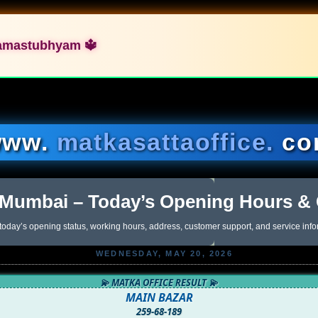
amastubhyam 🔱
www.
matkasattaoffice.
co
 Mumbai – Today’s Opening Hours & 
oday’s opening status, working hours, address, customer support, and service infor
WEDNESDAY, MAY 20, 2026
💫 MATKA OFFICE RESULT 💫
MAIN BAZAR
259-68-189