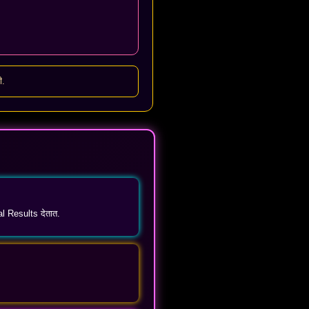
ी.
l Results देतात.