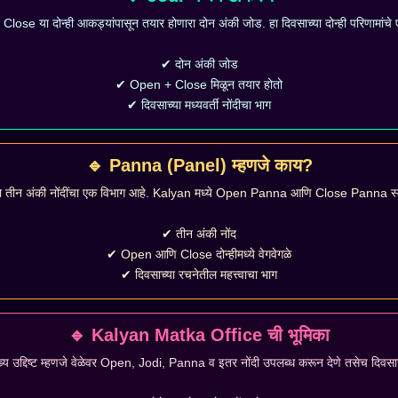
ose या दोन्ही आकड्यांपासून तयार होणारा दोन अंकी जोड. हा दिवसाच्या दोन्ही परिणामांचे
✔ दोन अंकी जोड
✔ Open + Close मिळून तयार होतो
✔ दिवसाच्या मध्यवर्ती नोंदीचा भाग
🔹 Panna (Panel) म्हणजे काय?
 तीन अंकी नोंदींचा एक विभाग आहे. Kalyan मध्ये Open Panna आणि Close Panna स्वतं
✔ तीन अंकी नोंद
✔ Open आणि Close दोन्हीमध्ये वेगवेगळे
✔ दिवसाच्या रचनेतील महत्त्वाचा भाग
🔹 Kalyan Matka Office ची भूमिका
उद्दिष्ट म्हणजे वेळेवर Open, Jodi, Panna व इतर नोंदी उपलब्ध करून देणे तसेच दिवसाची म