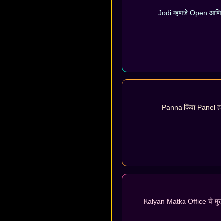
Jodi म्हणजे Open आणि Cl
Panna किंवा Panel हा
Kalyan Matka Office चे मुख्य 