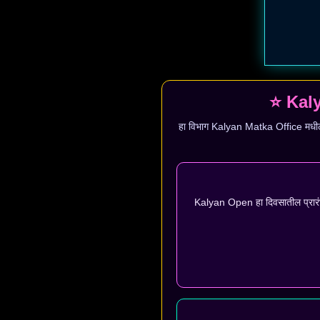
⭐ Kaly
हा विभाग Kalyan Matka Office मधील O
Kalyan Open हा दिवसातील प्रारंभ