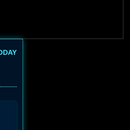
TODAY