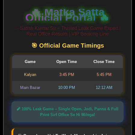
🔥 Matka Satta
Official Portal 🔥
✨ Satish Kumar Sir – Trusted Leak Game Expert |
Real Office Results | VIP Booking Line
🎯 Official Game Timings
Game
Open Time
Close Time
Kalyan
3:45 PM
5:45 PM
Main Bazar
10:00 PM
12:12 AM
🧨 100% Leak Game – Single Open, Jodi, Panna & Full
Print Sirf Office Se Hi Milega!