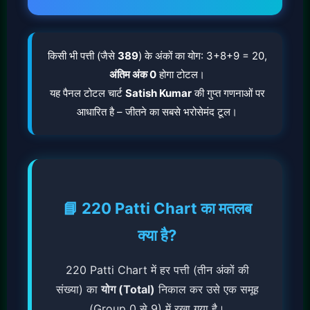
किसी भी पत्ती (जैसे
389
) के अंकों का योग: 3+8+9 = 20,
अंतिम अंक 0
होगा टोटल।
यह पैनल टोटल चार्ट
Satish Kumar
की गुप्त गणनाओं पर
आधारित है – जीतने का सबसे भरोसेमंद टूल।
📘 220 Patti Chart का मतलब
क्या है?
220 Patti Chart में हर पत्ती (तीन अंकों की
संख्या) का
योग (Total)
निकाल कर उसे एक समूह
(Group 0 से 9) में रखा गया है।