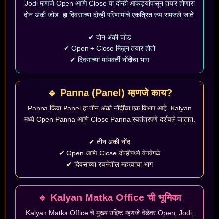
Jodi म्हणजे Open आणि Close या दोन्ही आकड्यांपासून तयार होणारा
दोन अंकी जोड. हा दिवसाच्या दोन्ही परिणामांचे एकत्रित रूप समजले जाते.
✔ दोन अंकी जोड
✔ Open + Close मिळून तयार होतो
✔ दिवसाच्या मध्यवर्ती नोंदीचा भाग
🔹 Panna (Panel) म्हणजे काय?
Panna किंवा Panel हा तीन अंकी नोंदींचा एक विभाग आहे. Kalyan
मध्ये Open Panna आणि Close Panna स्वतंत्रपणे दर्शवले जातात.
✔ तीन अंकी नोंद
✔ Open आणि Close दोन्हीमध्ये वेगवेगळे
✔ दिवसाच्या रचनेतील महत्त्वाचा भाग
🔹 Kalyan Matka Office ची भूमिका
Kalyan Matka Office चे मुख्य उद्दिष्ट म्हणजे वेळेवर Open, Jodi,