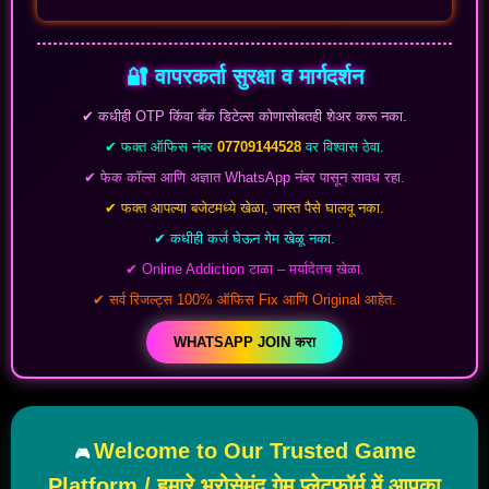
🔐 वापरकर्ता सुरक्षा व मार्गदर्शन
✔ कधीही OTP किंवा बँक डिटेल्स कोणासोबतही शेअर करू नका.
✔ फक्त ऑफिस नंबर
07709144528
वर विश्वास ठेवा.
✔ फेक कॉल्स आणि अज्ञात WhatsApp नंबर पासून सावध रहा.
✔ फक्त आपल्या बजेटमध्ये खेळा, जास्त पैसे घालवू नका.
✔ कधीही कर्ज घेऊन गेम खेळू नका.
✔ Online Addiction टाळा – मर्यादेतच खेळा.
✔ सर्व रिजल्ट्स 100% ऑफिस Fix आणि Original आहेत.
WHATSAPP JOIN करा
Welcome to Our Trusted Game
🎮
Platform / हमारे भरोसेमंद गेम प्लेटफ़ॉर्म में आपका