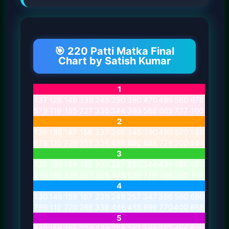
🎯 220 Patti Matka Final
Chart by Satish Kumar
1
137
128
146
236
245
290
380
470
489
560
678
579
119
155
227
335
344
399
588
669
777
100
2
129
138
147
156
237
246
345
390
480
570
589
679
110
228
255
336
499
660
688
778
200
444
3
120
139
148
157
238
247
256
346
490
580
670
689
166
229
337
355
445
599
779
788
300
111
4
130
149
158
167
239
248
257
347
356
590
680
789
112
220
266
338
446
455
699
770
400
888
5
140
159
168
230
249
258
267
348
357
456
690