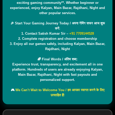
exciting gaming community**. Whether beginner or
experienced, enjoy
Kalyan, Main Bazar, Rajdhani, Night
and
other popular services.
🎉
Start Your Gaming Journey Today / अपना गेमिंग सफर आज शुरू
करें:
1. Contact Satish Kumar Sir –
+91 7709144528
2. Complete registration and choose membership
3. Enjoy all our games safely, including
Kalyan, Main Bazar,
Rajdhani, Night
🌈
Final Words / अंतिम शब्द:
Experience trust, transparency, and excitement all in one
platform. Hundreds of users are already enjoying
Kalyan,
Main Bazar, Rajdhani, Night
with fast payouts and
personalized support.
🎮
We Can’t Wait to Welcome You / हम आपका स्वागत करने के लिए
उत्साहित हैं!