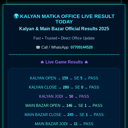
🌍 KALYAN MATKA OFFICE LIVE RESULT
TODAY
Kalyan & Main Bazar Official Results 2025
Fast • Trusted • Direct Office Update
☎ Call / WhatsApp:
07709144528
🔥 Live Game Results 🔥
KALYAN OPEN →
159
→ SE
5
→ PASS
KALYAN CLOSE →
280
→ SE
0
→ PASS
KALYAN JODI →
50
→ PASS
MAIN BAZAR OPEN →
146
→ SE
1
→ PASS
MAIN BAZAR CLOSE →
245
→ SE
1
→ PASS
MAIN BAZAR JODI →
11
→ PASS