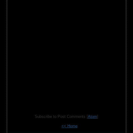
Subscribe to Post Comments [
Atom
]
<< Home