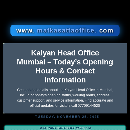
www.
matkasattaoffice.
com
Kalyan Head Office
Mumbai – Today’s Opening
Hours & Contact
Information
Get updated details about the Kalyan Head Office in Mumbai,
including today’s opening status, working hours, address,
customer support, and service information. Find accurate and
official updates for visitors.call 07709144528
TUESDAY, NOVEMBER 25, 2025
💫KALYAN HEAD OFFICE RESULT 💫