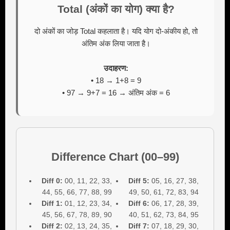
Total (अंकों का योग) क्या है?
दो अंकों का जोड़ Total कहलाता है। यदि योग दो-अंकीय हो, तो
अंतिम अंक लिया जाता है।
उदाहरण:
• 18 → 1+8 = 9
• 97 → 9+7 = 16 → अंतिम अंक = 6
Difference Chart (00–99)
Diff 0:
00, 11, 22, 33,
Diff 5:
05, 16, 27, 38,
44, 55, 66, 77, 88, 99
49, 50, 61, 72, 83, 94
Diff 1:
01, 12, 23, 34,
Diff 6:
06, 17, 28, 39,
45, 56, 67, 78, 89, 90
40, 51, 62, 73, 84, 95
Diff 2:
02, 13, 24, 35,
Diff 7:
07, 18, 29, 30,