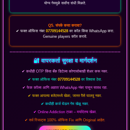
योग्य गेममुळे सर्वांना संधी मिळते.
Q5. संपर्क कसा करावा?
✔ फक्त ऑफिस नंबर
07709144528
वर कॉल किंवा WhatsApp करा.
Genuine players कॉल करावे.
🔐 वापरकर्ता सुरक्षा व मार्गदर्शन
✔ कधीही OTP किंवा बँक डिटेल्स कोणासोबतही शेअर करू नका.
✔ फक्त ऑफिस नंबर
07709144528
वर विश्वास ठेवा.
✔ फेक कॉल्स आणि अज्ञात WhatsApp नंबर पासून सावध रहा.
✔ फक्त आपल्या बजेटमध्ये खेळा, जास्त पैसे घालवू नका.
✔ कधीही कर्ज घेऊन गेम खेळू नका.
✔ Online Addiction टाळा – मर्यादेतच खेळा.
✔ सर्व रिजल्ट्स 100% ऑफिस Fix आणि Original आहेत.