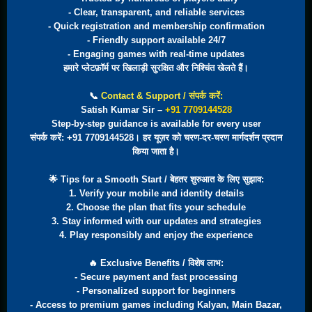
- Clear, transparent, and reliable services
- Quick registration and membership confirmation
- Friendly support available 24/7
- Engaging games with real-time updates
हमारे प्लेटफ़ॉर्म पर खिलाड़ी सुरक्षित और निश्चिंत खेलते हैं।
📞
Contact & Support / संपर्क करें:
Satish Kumar Sir –
+91 7709144528
Step-by-step guidance is available for every user
संपर्क करें: +91 7709144528। हर यूज़र को चरण-दर-चरण मार्गदर्शन प्रदान
किया जाता है।
🌟
Tips for a Smooth Start / बेहतर शुरुआत के लिए सुझाव:
1. Verify your mobile and identity details
2. Choose the plan that fits your schedule
3. Stay informed with our updates and strategies
4. Play responsibly and enjoy the experience
🔥
Exclusive Benefits / विशेष लाभ:
- Secure payment and fast processing
- Personalized support for beginners
- Access to premium games including
Kalyan, Main Bazar,