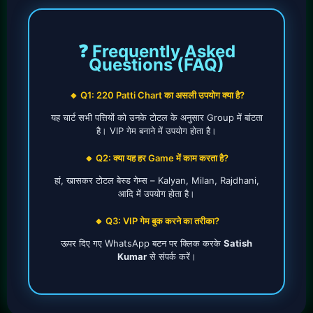
❓ Frequently Asked
Questions (FAQ)
🔸 Q1: 220 Patti Chart का असली उपयोग क्या है?
यह चार्ट सभी पत्तियों को उनके टोटल के अनुसार Group में बांटता
है। VIP गेम बनाने में उपयोग होता है।
🔸 Q2: क्या यह हर Game में काम करता है?
हां, खासकर टोटल बेस्ड गेम्स – Kalyan, Milan, Rajdhani,
आदि में उपयोग होता है।
🔸 Q3: VIP गेम बुक करने का तरीका?
ऊपर दिए गए WhatsApp बटन पर क्लिक करके
Satish
Kumar
से संपर्क करें।