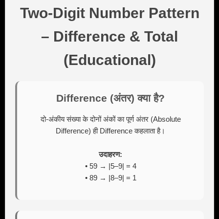
Two-Digit Number Pattern
– Difference & Total
(Educational)
Difference (अंतर) क्या है?
दो-अंकीय संख्या के दोनों अंकों का पूर्ण अंतर (Absolute
Difference) ही Difference कहलाता है।
उदाहरण:
• 59 → |5–9| = 4
• 89 → |8–9| = 1