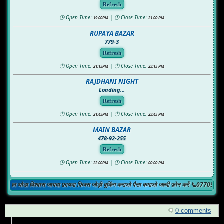
Refresh
🕒 Open Time:
| 🕛 Close Time:
19:00PM
21:00 PM
RUPAYA BAZAR
779-3
Refresh
🕒 Open Time:
| 🕛 Close Time:
21:15PM
23:15 PM
RAJDHANI NIGHT
Loading...
Refresh
🕒 Open Time:
| 🕛 Close Time:
21:45PM
23:45 PM
MAIN BAZAR
478-92-255
Refresh
🕒 Open Time:
| 🕛 Close Time:
22:00PM
00:00 PM
्वास जायदा फ़ायदा फिक्स जोड़ी बुकिंग कराओ पैसा कमाओ जल्दी फ़ोन करें 📞07709144528 ☎️ दोस्तो पैस
0 comments