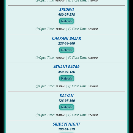
🕒 Open Time:
| 🕛 Close Time:
08:00AM
11:00 AM
SRIDEVI
480-27-278
Refresh
🕒 Open Time:
| 🕛 Close Time:
11:30AM
12:30 PM
CHARANI BAZAR
227-14-400
Refresh
🕒 Open Time:
| 🕛 Close Time:
13:00PM
15:00 PM
ATHANI BAZAR
450-99-126
Refresh
🕒 Open Time:
| 🕛 Close Time:
13:30PM
15:30 PM
KALYAN
126-97-890
Refresh
🕒 Open Time:
| 🕛 Close Time:
15:45PM
17:45 PM
SRIDEVI NIGHT
790-61-579