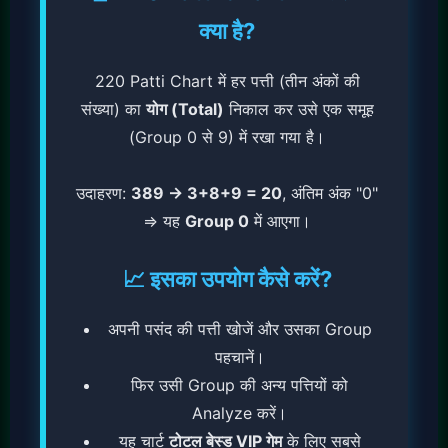
क्या है?
220 Patti Chart में हर पत्ती (तीन अंकों की
संख्या) का
योग (Total)
निकाल कर उसे एक समूह
(Group 0 से 9) में रखा गया है।
उदाहरण:
389 → 3+8+9 = 20
, अंतिम अंक "0"
⇒ यह
Group 0
में आएगा।
📈 इसका उपयोग कैसे करें?
अपनी पसंद की पत्ती खोजें और उसका Group
पहचानें।
फिर उसी Group की अन्य पत्तियों को
Analyze करें।
यह चार्ट
टोटल बेस्ड VIP गेम
के लिए सबसे