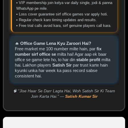
• VIP membership join kelya var daily single, jodi & panna
WhatsApp pe mile.
• Loss cover guarantee sirf office games var apply hoti.
• Regular check karo timing updates and results.
• Free trial calls avoid kara, sirf genuine players call kara.
🔥
Office Game Lena Kyu Zaroori Hai?
Free market me 100 number milte hain, par
fix
number sirf office se
milta hai! Agar aap ek baar
office se game lete ho, to har din
stable profit
milta
hai. Lakhon players
Satish Sir
par trust karte hain
kyunki unka har week ka pass record sabse
consistent hai.
🧠 “Jise Haar Se Darr Lagta Hai, Woh Satish Sir Ki Team
Join Karta Hai.” —
Satish Kumar Sir