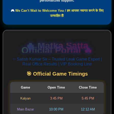
personalized support.
🎮
We Can’t Wait to Welcome You / हम आपका स्वागत करने के लिए
उत्साहित हैं!
🔥 Matka Satta
Official Portal 🔥
✨ Satish Kumar Sir – Trusted Leak Game Expert |
Real Office Results | VIP Booking Line
🎯 Official Game Timings
Game
Open Time
Close Time
Kalyan
3:45 PM
5:45 PM
Main Bazar
10:00 PM
12:12 AM